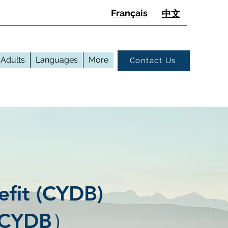
Français
中文
Adults
Languages
More
Contact Us
efit (CYDB)
CYDB）