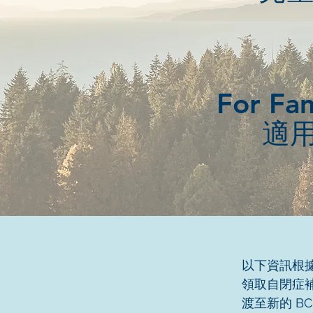
For Fam
適
以下資訊根據
領取自閉症補
渡至新的 BC 兒