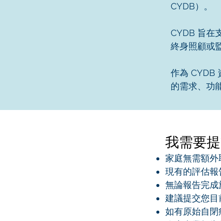
CYDB）。
CYDB 
終身照顧或
作為 CYD
的需求、功
我需要提
家庭無需額外
現有的評估報
無論報告完成
建議提交您目
如有原始自閉