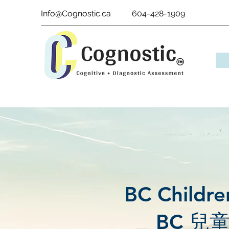
Info@Cognostic.ca
604-428-1909
BC Childre
BC 兒