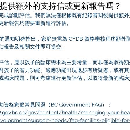
提供額外的支持信或更新報告嗎？
完成診斷評估。我們無法僅根據既有紀錄審閱後提供額外
更新報告均需要重新進行評估。
 的通知明確指出，家庭無需為 CYDB 資格審核程序額外
估報告及相關文件即可提交。
評估，應以孩子的臨床需求為主要考量，而非僅為取得額
對孩子的智力功能、適應功能出現退步有所疑慮，或有其
或臨床問題，則可考慮進行更新評估，以取得最新的臨床
資格家庭常見問題（BC Government FAQ）：
.gov.bc.ca/gov/content/health/managing-your-heal
velopment/support-needs/faq-families-eligible-for