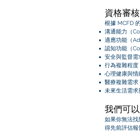
資格審核
根據 MCF
溝通能力（Com
適應功能（Adapt
認知功能（Cogni
安全與監督需求（S
行為複雜程度（Be
心理健康與情緒調節
醫療複雜需求（Me
未來生活需求與預期
我們可以
如果你無法找
得先前評估報