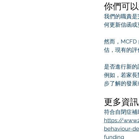
你們可以
我們的職責是
何更新信函或
然而，MCFD
估，現有的評
是否進行新的
例如，若家長
步了解的發展
更多資訊
符合自閉症補助
https://www2
behaviour-de
funding