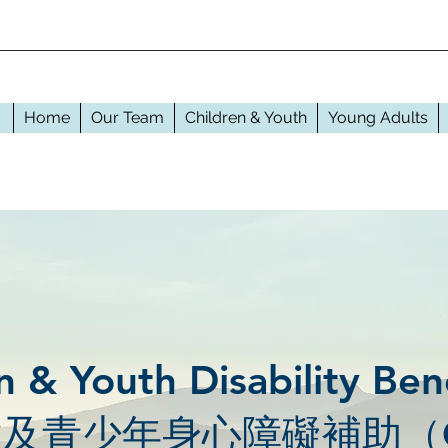
Home
Our Team
Children & Youth
Young Adults
n & Youth Disability Ben
童及青少年身心障礙補助（